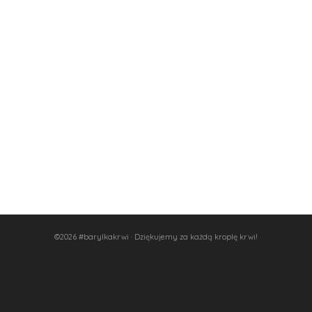
©2026 #barylkakrwi · Dziękujemy za każdą kroplę krwi!