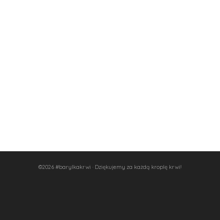
©2026 #barylkakrwi · Dziękujemy za każdą kroplę krwi!